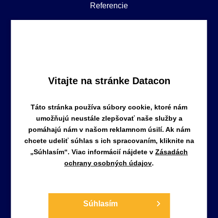
Referencie
Obchodné podmienky
Zásady ochrany osobných údajov
Vitajte na stránke Datacon
Táto stránka používa súbory cookie, ktoré nám
umožňujú neustále zlepšovať naše služby a
pomáhajú nám v našom reklamnom úsilí. Ak nám
DATACON a.s.
chcete udeliť súhlas s ich spracovaním, kliknite na
Staré záhrady 3, 821 05, Bratislava
„Súhlasím“. Viac informácií nájdete v
Zásadách
Slovenská republika
ochrany osobných údajov
.
info@nasuctovnik.sk
+421 904 821 114
Súhlasím