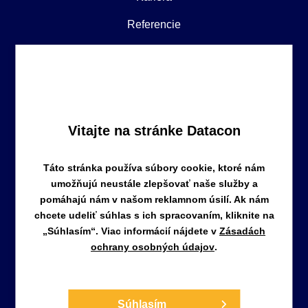
Referencie
Obchodné podmienky
Zásady ochrany osobných údajov
Vitajte na stránke Datacon
Táto stránka používa súbory cookie, ktoré nám
umožňujú neustále zlepšovať naše služby a
pomáhajú nám v našom reklamnom úsilí. Ak nám
DATACON a.s.
chcete udeliť súhlas s ich spracovaním, kliknite na
Staré záhrady 3, 821 05, Bratislava
„Súhlasím“. Viac informácií nájdete v
Zásadách
Slovenská republika
ochrany osobných údajov
.
info@nasuctovnik.sk
+421 904 821 114
Súhlasím