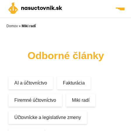
Skip
to
content
Domov
»
Miki radí
Odborné články
AI a účtovníctvo
Fakturácia
Firemné účtovníctvo
Miki radí
Účtovnícke a legislatívne zmeny