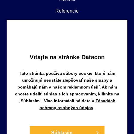
Referencie
Obchodné podmienky
Zásady ochrany osobných údajov
Vitajte na stránke Datacon
Táto stránka používa súbory cookie, ktoré nám
umožňujú neustále zlepšovať naše služby a
pomáhajú nám v našom reklamnom úsilí. Ak nám
DATACON a.s.
chcete udeliť súhlas s ich spracovaním, kliknite na
Staré záhrady 3, 821 05, Bratislava
„Súhlasím“. Viac informácií nájdete v
Zásadách
Slovenská republika
ochrany osobných údajov
.
info@nasuctovnik.sk
+421 904 821 114
Súhlasím